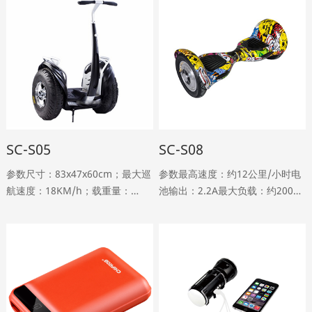
SC-S05
SC-S08
参数尺寸：83x47x60cm；最大巡
参数最高速度：约12公里/小时电
航速度：18KM/h；载重量：
池输出：2.2A最大负载：约200公
125KG；养护里程：20-30KM；
斤最大坡度：约15度充电时间：
净重：60公斤；爬升角度：
2-3小时踏板离地距离：零轮胎尺
<=35；地面高度：270mm；最大
寸：10英寸重量：13.5公斤颜
高度：160CM；标准型压……
色：黑色，