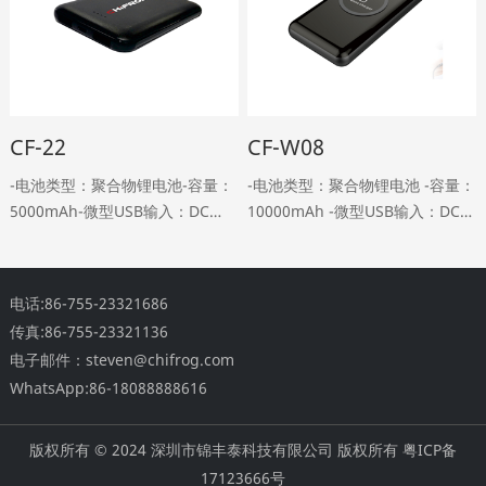
CF-22
CF-W08
-电池类型：聚合物锂电池-容量：
-电池类型：聚合物锂电池 -容量：
5000mAh-微型USB输入：DC
10000mAh -微型USB输入：DC
5V，2A-双USB输出：DC 5V 2A-
5V，2A -双USB输出：DC 5V，2A
重量：110g-尺寸：
-无线输出：5W -无线转换效率：
L94*W63.5*H14mm-包装清单：
68% -移动电源L……
电话:86-755-23321686
产品*1，手册*1，U……
传真:86-755-23321136
电子邮件：steven@chifrog.com
WhatsApp:86-18088888616
版权所有 © 2024 深圳市锦丰泰科技有限公司 版权所有 粤ICP备
17123666号