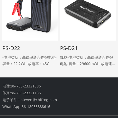
Current:2500A-lP65 Design,
Suitable for Outdoor ……
PS-D22
PS-D21
-电池类型：高倍率聚合物锂电池-
规格-电池类型：高倍率聚合物锂
容量：22.2Wh-放电率：45C-
电池-容量：29600mWh-放电速
Type-C输入：DC 5V，2A（约4小
率：40C-USB输出：DC 5V，
时充满电）-USB输出：DC 5V、
2.1A-EC5输出：DC 12V，
2A-EC5输出：DC 12V，
200A（启动）-600A(
电话:86-755-23321686
200A（启动）-40……
传真:86-755-23321136
电子邮件：steven@chifrog.com
WhatsApp:86-18088888616