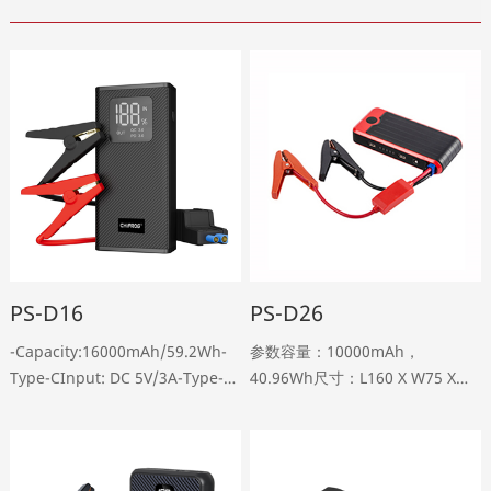
PS-D16
PS-D26
-Capacity:16000mAh/59.2Wh-
参数容量：10000mAh，
Type-CInput: DC 5V/3A-Type-C
40.96Wh尺寸：L160 X W75 X
Output1:PD20W
H35mm USB输出：5V/2A输入：
5V/3A,9V12.22A,12V/1.67A-USB
充电模式：CC/CV/15V1A启动电
Output2:Qc3.0,18W,5V13A,9V12A,12V1.5A-
流：200A峰值电流：400A（3S）
JumpStarterPeak
循环寿命：……