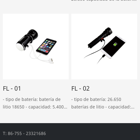
Kilometraje de mantenimiento:
de iones de litio: 9.00mah
20 - 30 km; Peso neto: 60
(máximo 100.50mah) entrada:
kilogramos; áng……
dc5v, salida 2a: dc5v, 2.ia y
2.6a (máximo) tiem……
FL - 01
FL - 02
- tipo de batería: batería de
- tipo de batería: 26.650
litio 18650 - capacidad: 5.400
baterías de litio - capacidad:
Mah - salida usb: DC 5v, 1a -
4.000 Mah - salida usb: DC 5v,
entrada: DC 4,2v, 0,8a (unas 7
1a - entrada: DC 5v, 1a (carga
horas de carga completa) -
completa durante unas 4
T: 86-755 - 23321686
material de carcasa:
horas) - material de carcasa: