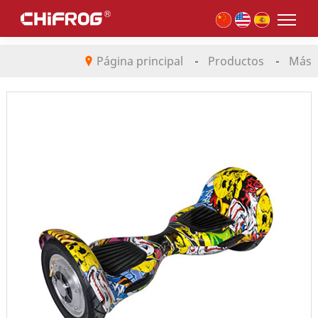
Página principal
-
Productos
-
Más