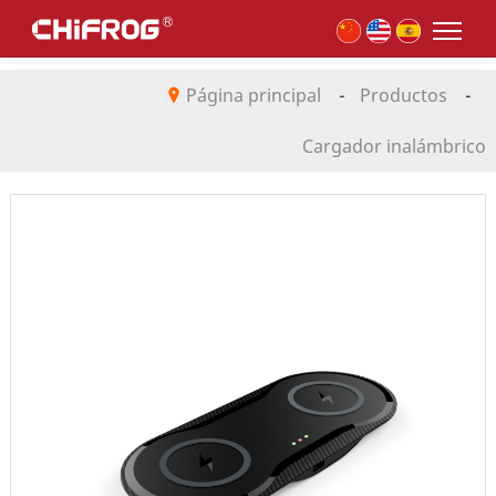
Página principal
-
Productos
-
Cargador inalámbrico