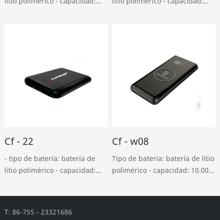
litio polimérico - capacidad:
litio polimérico - capacidad:
10000mah - entrada USB en
10000mah - entrada USB en
miniatura: DC 5v, entrada 2A -
miniatura: DC 5v, entrada 2A -
tipo - c: DC 5v, salida 2A - usb:
tipo - c: DC 5v, 1.5a - salida
DC 5v, salida 2.4a - tipo - ……
USB doble: dc5v, salida tipo
2a……
Cf - 22
Cf - w08
- tipo de batería: batería de
Tipo de batería: batería de litio
litio polimérico - capacidad:
polimérico - capacidad: 10.000
5000mah - entrada USB en
Mah - entrada USB en
miniatura: DC 5v, 2A - salida
miniatura: DC 5v, 2a - salida
USB doble: DC 5v 2A - peso:
doble usb: DC 5v, 2a - salida
T: 86-755 - 23321686
110g - tamaño: L94 * w63.5 *
inalámbrica: 5w ……