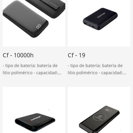
Cf - 10000h
Cf - 19
- tipo de batería: batería de
- tipo de batería: batería de
litio polimérico - capacidad:
litio polimérico - capacidad:
10000mah - entrada USB en
10000mah - entrada USB en
miniatura: DC 5v, entrada 2A -
miniatura: DC 5v, entrada 2A -
tipo - c: DC 5v, salida 2A - usb:
tipo - c: DC 5v, 1.5a - salida
DC 5v, salida 2.4a - tipo - ……
USB doble: dc5v, salida tipo
2a……