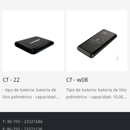
10000mah - entrada USB en
10000mah - entrada USB en
miniatura: DC 5v, entrada 2A -
miniatura: DC 5v, entrada 2A -
tipo - c: DC 5v, salida 2A - usb:
tipo - c: DC 5v, 1.5a - salida
DC 5v, salida 2.4a - tipo - ……
USB doble: dc5v, salida tipo
2a……
Cf - 22
Cf - w08
- tipo de batería: batería de
Tipo de batería: batería de litio
litio polimérico - capacidad:
polimérico - capacidad: 10.000
5000mah - entrada USB en
Mah - entrada USB en
miniatura: DC 5v, 2A - salida
miniatura: DC 5v, 2a - salida
USB doble: DC 5v 2A - peso:
doble usb: DC 5v, 2a - salida
T: 86-755 - 23321686
110g - tamaño: L94 * w63.5 *
inalámbrica: 5w ……
F: 86-755 - 23321136