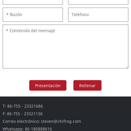
T: 86-755 - 23321686
F: 86-755 - 23321136
Correo electrónico: steven@chifrog.com
Whatsapp: 86-180888616