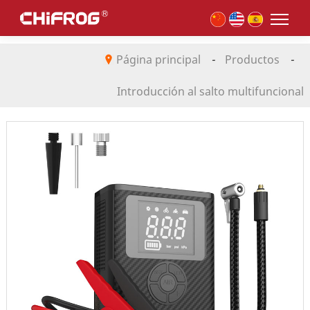
Página principal
-
Productos
-
Introducción al salto multifuncional