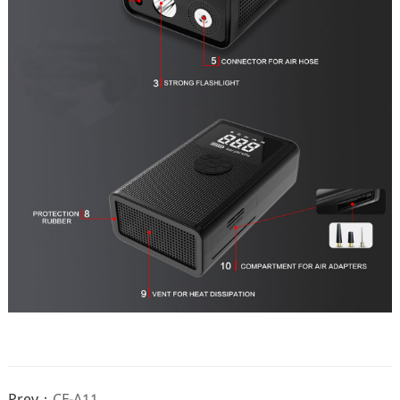
Prev：
CF-A11