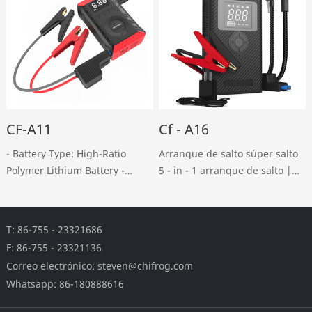
CF-A11
Cf - A16
- Battery Type: High-Ratio
Arranque de salto súper salto
Polymer Lithium Battery -
5 - in - 1 arranque de salto |
Capacity: 6000mAh / 22.2Wh -
compresor de aire | barómetro
JumpStarter Peak Current:
| linterna | fuente de
800A - 150PSI Max, Air Flow
alimentación móvil
T: 86-755 - 23321686
18L/min - USB-A Output1: 5V
F: 86-755 - 23321136
2.4A - Type-C Input: ……
Correo electrónico: steven@chifrog.com
Whatsapp: 86-180888616