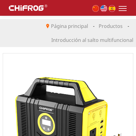
Página principal
-
Productos
-
Introducción al salto multifuncional